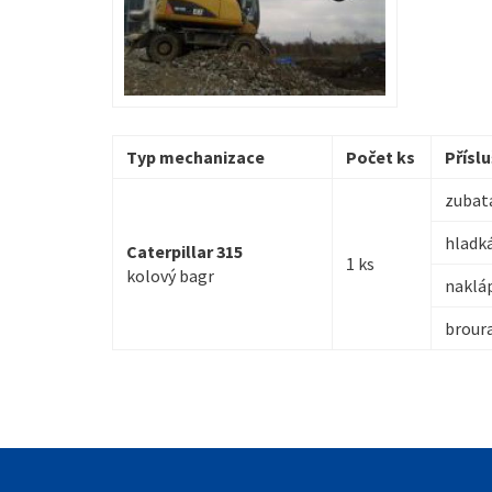
Typ mechanizace
Počet ks
Přísl
zubat
hladk
Caterpillar 315
1 ks
kolový bagr
naklá
broura