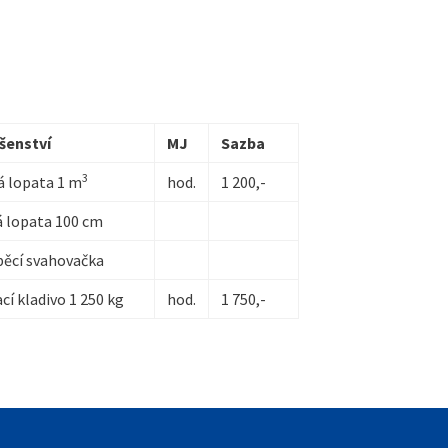
ušenství
MJ
Sazba
3
á lopata 1 m
hod.
1 200,-
á lopata 100 cm
pěcí svahovačka
cí kladivo 1 250 kg
hod.
1 750,-