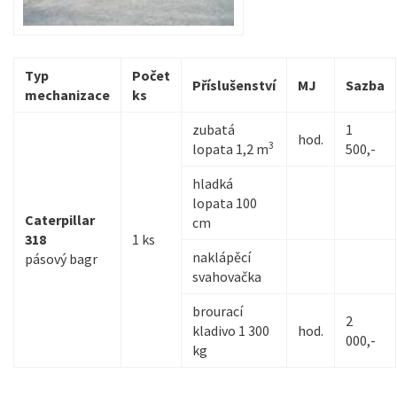
Typ
Počet
Příslušenství
MJ
Sazba
mechanizace
ks
zubatá
1
hod.
3
lopata 1,2 m
500,-
hladká
lopata 100
Caterpillar
cm
318
1 ks
naklápěcí
pásový bagr
svahovačka
brourací
2
kladivo 1 300
hod.
000,-
kg