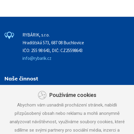
RYBÁRIK, s.r.o.
Hradišťská 573, 687 08 Buchlovice
IČO: 255 98 643, DIČ: CZ25598643
info@rybarik.cz
Naše činnost
Zemní práce - stavební činnost
Používáme cookies
Demolice a bourací práce
Abychom vám usnadnili procházení stránek, nabídli
Vodovody a kanalizace
přizpůsobený obsah nebo reklamu a mohli anonymně
Doprava a mechanizace
analyzovat návštěvnost, využíváme soubory cookies, které
Půjčovna strojů a nářadí
sdílíme se svými partnery pro sociální média, inzerci a
Pneuservis