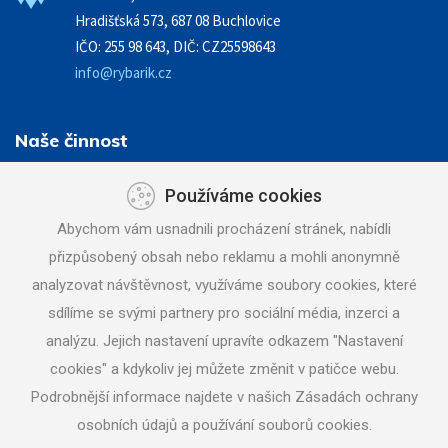
Hradišťská 573, 687 08 Buchlovice
IČO: 255 98 643, DIČ: CZ25598643
info@rybarik.cz
Naše činnost
Zemní práce - stavební činnost
Používáme cookies
Demolice a bourací práce
Abychom vám usnadnili procházení stránek, nabídli
Vodovody a kanalizace
přizpůsobený obsah nebo reklamu a mohli anonymně
Doprava a mechanizace
analyzovat návštěvnost, využíváme soubory cookies, které
Půjčovna strojů a nářadí
sdílíme se svými partnery pro sociální média, inzerci a
Pneuservis
analýzu. Jejich nastavení upravíte odkazem "Nastavení
Stavbazar
cookies" a kdykoliv jej můžete změnit v patičce webu.
Podrobnější informace najdete v našich Zásadách ochrany
Zavolejte nám
+420 777 120 591
osobních údajů a používání souborů cookies.