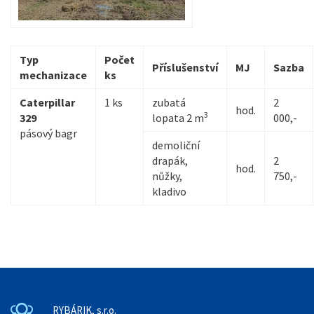
Typ
Počet
Příslušenství
MJ
Sazba
mechanizace
ks
Caterpillar
1 ks
zubatá
2
hod.
3
329
lopata 2 m
000,-
pásový bagr
demoliční
drapák,
2
hod.
nůžky,
750,-
kladivo
RYBÁRIK, s.r.o.