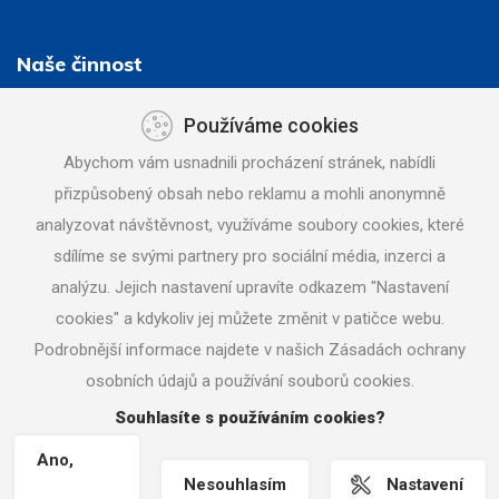
Naše činnost
Zemní práce - stavební činnost
Používáme cookies
Demolice a bourací práce
Abychom vám usnadnili procházení stránek, nabídli
Vodovody a kanalizace
přizpůsobený obsah nebo reklamu a mohli anonymně
Doprava a mechanizace
analyzovat návštěvnost, využíváme soubory cookies, které
Půjčovna strojů a nářadí
sdílíme se svými partnery pro sociální média, inzerci a
Pneuservis
analýzu. Jejich nastavení upravíte odkazem "Nastavení
Stavbazar
cookies" a kdykoliv jej můžete změnit v patičce webu.
Podrobnější informace najdete v našich Zásadách ochrany
Zavolejte nám
+420 777 120 591
osobních údajů a používání souborů cookies.
Souhlasíte s používáním cookies?
Ano,
© 2017 Rybarik.cz |
Nastavení cookies
|Tvorba webových stránek
Nesouhlasím
Nastavení
MACHIN.cz