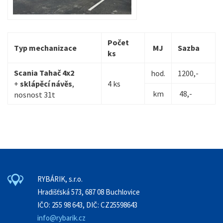
Počet
Typ mechanizace
MJ
Sazba
ks
Scania Tahač 4x2
hod.
1200,-
+
sklápěcí návěs
,
4 ks
km
48,-
nosnost 31t
RYBÁRIK, s.r.o.
Hradišťská 573, 687 08 Buchlovice
IČO: 255 98 643, DIČ: CZ25598643
info@rybarik.cz