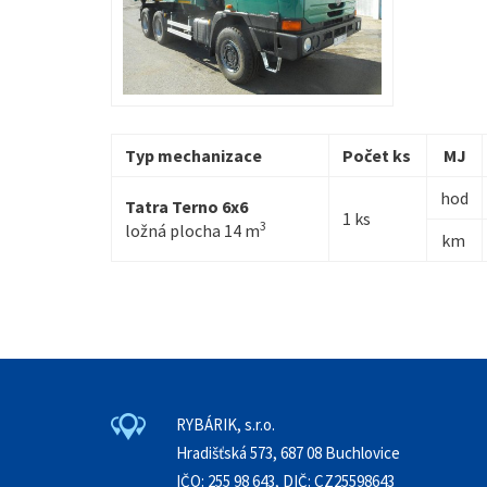
Typ mechanizace
Počet ks
MJ
hod
Tatra Terno 6x6
1 ks
3
ložná plocha 14 m
km
RYBÁRIK, s.r.o.
Hradišťská 573, 687 08 Buchlovice
IČO: 255 98 643, DIČ: CZ25598643