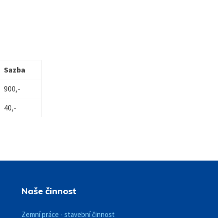
Sazba
900,-
40,-
Naše činnost
Zemní práce - stavební činnost