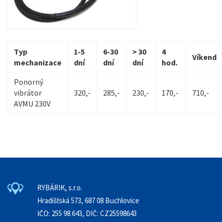
Typ
1-5
6-30
> 30
4
Víkend
mechanizace
dní
dní
dní
hod.
Ponorný
vibrátor
320,-
285,-
230,-
170,-
710,-
AVMU 230V
RYBÁRIK, s.r.o.
Hradišťská 573, 687 08 Buchlovice
IČO: 255 98 643, DIČ: CZ25598643