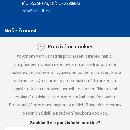
IČO: 255 98 643, DIČ: CZ25598643
info@rybarik.cz
Naše činnost
Zemní práce - stavební činnost
Používáme cookies
Demolice a bourací práce
Abychom vám usnadnili procházení stránek, nabídli
Vodovody a kanalizace
přizpůsobený obsah nebo reklamu a mohli anonymně
Doprava a mechanizace
analyzovat návštěvnost, využíváme soubory cookies, které
Půjčovna strojů a nářadí
sdílíme se svými partnery pro sociální média, inzerci a
Pneuservis
analýzu. Jejich nastavení upravíte odkazem "Nastavení
Stavbazar
cookies" a kdykoliv jej můžete změnit v patičce webu.
Podrobnější informace najdete v našich Zásadách ochrany
Zavolejte nám
+420 777 120 591
osobních údajů a používání souborů cookies.
Souhlasíte s používáním cookies?