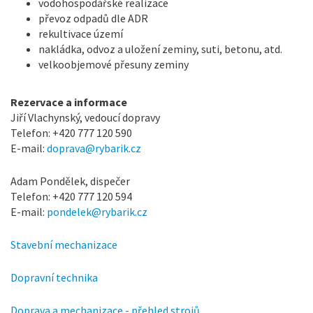
vodohospodářské realizace
převoz odpadů dle ADR
rekultivace území
nakládka, odvoz a uložení zeminy, suti, betonu, atd.
velkoobjemové přesuny zeminy
Rezervace a informace
Jiří Vlachynský, vedoucí dopravy
Telefon: +420 777 120 590
E-mail:
doprava@rybarik.cz
Adam Pondělek, dispečer
Telefon: +420 777 120 594
E-mail:
pondelek@rybarik.cz
Stavební mechanizace
Dopravní technika
Doprava a mechanizace - přehled strojů