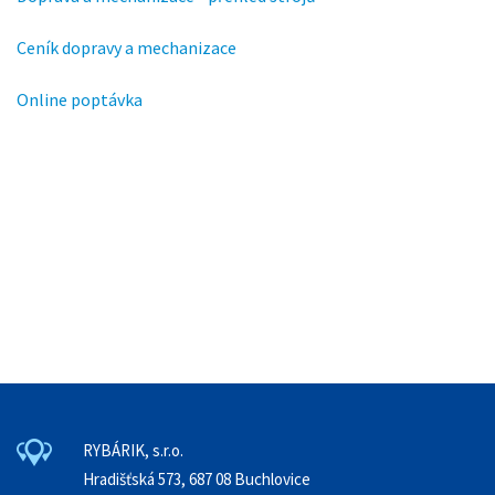
Ceník dopravy a mechanizace
Online poptávka
super clone watches
the best rolex replica
best rolex replica
RYBÁRIK, s.r.o.
Hradišťská 573, 687 08 Buchlovice